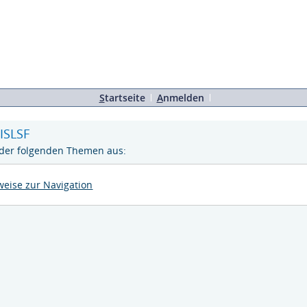
S
tartseite
A
nmelden
HISLSF
s der folgenden Themen aus:
eise zur Navigation